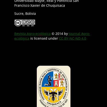
Universidad Mayor, Real y Pontificia San
Francisco Xavier de Chuquisaca
Sucre, Bolivia
Revista Agro-ecológica
© 2014 by
Journal Agro-
ecológica
is licensed under
CC BY-NC-ND 4.0