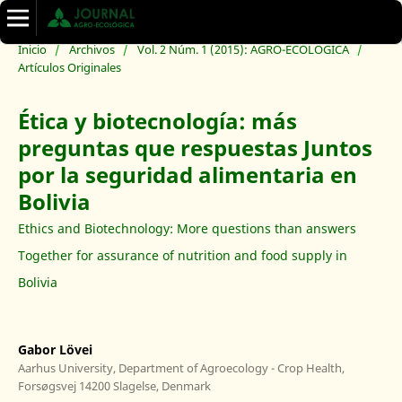
Inicio
/
Archivos
/
Vol. 2 Núm. 1 (2015): AGRO-ECOLÓGICA
/
Artículos Originales
Ética y biotecnología: más
preguntas que respuestas Juntos
por la seguridad alimentaria en
Bolivia
Ethics and Biotechnology: More questions than answers
Together for assurance of nutrition and food supply in
Bolivia
Gabor Lövei
Aarhus University, Department of Agroecology - Crop Health,
Forsøgsvej 14200 Slagelse, Denmark