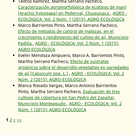
Teófilo Ramírez, Martha Serrano Pacheco,
Caracterización agromorfológica de ecotipos de maní
(Arachis hypogaea) en Pedernal, Chuquisaca
,
AGRO -
ECOLÓGICA: Vol. 2 Núm. 1 (2015): AGRO-ECOLÓGICA
Marco Barrientos Pinto, Martha Serrano Pacheco,
Efecto de métodos de control de malezas, en el
crecimiento y rendimiento del cultivo de ají, Municipio
Padilla
,
AGRO - ECOLÓGICA: Vol. 2 Núm. 1 (2015):
AGRO-ECOLÓGICA
Evelin Mendoza Ampuero, Marco A. Barrientos Pinto,
Martha Serrano Pacheco,
Efecto de sustratos
orgánicos sobre el desarrollo vegetativo en variedades
de ají (Capsicum spp. L.)
,
AGRO - ECOLÓGICA: Vol. 2
Núm. 2 (2015): AGRO-ECOLÓGICA
Blanca Rosado Vargas, Marco Antonio Barrientos
Pinto, Martha Serrano Pacheco,
Evaluación de tres
cultivos de cobertura en San Pedro del Zapallar,
Municipio Monteagudo
,
AGRO - ECOLÓGICA: Vol. 2
Núm. 1 (2015): AGRO-ECOLÓGICA
1
2
>
>>