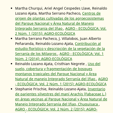
Martha Churqui, Ariel Angel Cespedes Llave, Reinaldo
Lozano Ajata, Martha Serrano Pacheco,
Centros de
origen de plantas cultivadas de los agroecosistemas
del Parque Nacional y Área Natural de Manejo
Integrado Serranía del Iñao
,
AGRO - ECOLÓGICA: Vol.
2 Núm. 1 (2015): AGRO-ECOLÓGICA
Martha Serrano Pacheco, J. Villalobos, Juan Alberto
Peñaranda, Reinaldo Lozano Ajata,
Contribución al
estudio florístico y descripción de la vegetación de la
Serranía de los Milagros
,
AGRO - ECOLÓGICA: Vol. 1
Núm. 2 (2014): AGRO-ECOLÓGICA
Reinaldo Lozano Ajata, Cristhian Negrete ,
Uso del
suelo, cobertura y fragmentación de bosques
montanos tropicales del Parque Nacional y Área
Natural de manejo Integrado Serranía del Iñao
,
AGRO
- ECOLÓGICA: Vol. 2 Núm. 1 (2015): AGRO-ECOLÓGICA
Stephanie Frischie, Reinaldo Lozano Ajata,
Inventario
de parientes silvestres del maní Arachis (Fabaceae L.)
en áreas vecinas al Parque Nacional y Área Natural de
Manejo Integrado Serranía del Iñao, Chuquisaca
,
AGRO - ECOLÓGICA: Vol. 2 Núm. 2 (2015): AGRO-