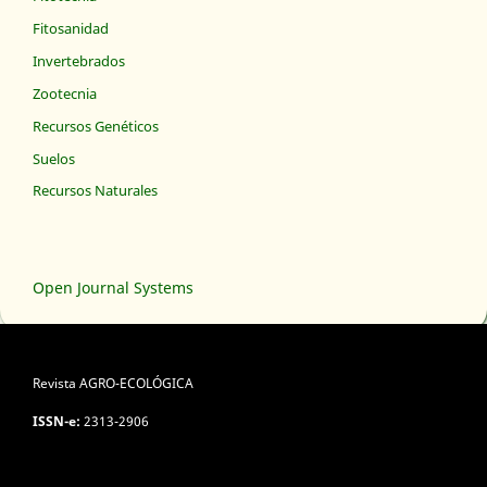
Fitosanidad
Invertebrados
Zootecnia
Recursos Genéticos
Suelos
Recursos Naturales
Open Journal Systems
Revista AGRO-ECOLÓGICA
ISSN-e:
2313-2906