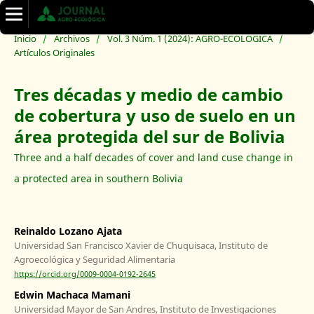
Inicio
/
Archivos
/
Vol. 3 Núm. 1 (2024): AGRO-ECOLÓGICA
/
Artículos Originales
Tres décadas y medio de cambio
de cobertura y uso de suelo en un
área protegida del sur de Bolivia
Three and a half decades of cover and land cuse change in
a protected area in southern Bolivia
Reinaldo Lozano Ajata
Universidad San Francisco Xavier de Chuquisaca, Instituto de
Agroecológica y Seguridad Alimentaria
https://orcid.org/0009-0004-0192-2645
Edwin Machaca Mamani
Universidad Mayor de San Andres, Instituto de Investigaciones