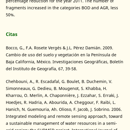
percentage reduction for the year 2011. The number of
fragments increased in the categories BOD and AGR, less
50%.
Citas
Bocco, G., F.A. Rosete Vergés & J.L. Pérez Damián. 2009.
Cambio de uso del suelo y vegetación en la Península de
Baja California, México. Investigaciones Geográficas, Boletín
del Instituto de Geografía, 67, 39-58.
Chehbouni, A., R. Escadafal, G. Boulet, B. Duchemin, V.
Simonneaux, G. Dedieu, B. Mougenot, S. Khabba, H.
Kharrou, O. Merlin, A. Chaponnière, J. Ezzahar, S. Erraki, J.
Hoedjes, R. Hadria, A. Abourida, A. Cheggour, F. Raibi, L.
Hanich, N. Guemouria, Ah. Olioso, F. Jacob, J. Sobrino. 2006.
Integrated modeling and remote sensing approach, toward
a sustainable management of water resources in a semi-