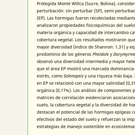
Protegida Monte Willca (Sucre, Bolivia), conside
perturbación: sin perturbar (SP), semi perturb
(EP). Las hormigas fueron recolectadas mediant
analizaron propiedades fisicoquímicas del suelo 
materia orgánica y capacidad de intercambio ca
cobertura vegetal. Los resultados mostraron que
mayor diversidad (índice de Shannon: 1,31) y eq
predominio de los géneros
Pheidole
y
Dorymyrm
observó una diversidad intermedia y mayor het
que el área EP mostró una marcada dominancia 
estrés, como
Solenopsis
y una riqueza más baja. 
en EP se relacionó con una mayor salinidad (0,3
orgánica (0,17%). Los análisis de componentes pr
matrices de correlación evidenciaron asociaciones
suelo, la cobertura vegetal y la diversidad de h
destacan el potencial de las hormigas epígeas 
efectivos del estado del suelo y refuerzan la i
estrategias de manejo sostenible en ecosistemas 