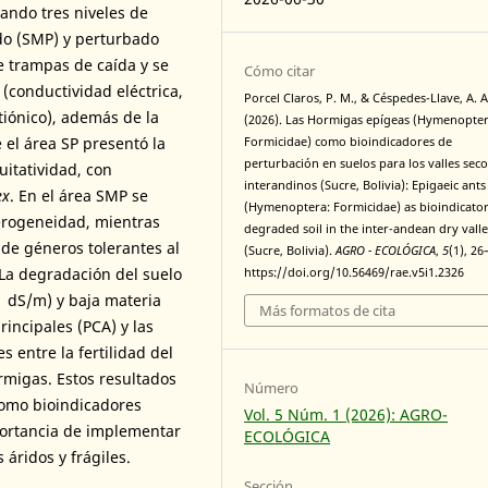
rando tres niveles de
ado (SMP) y perturbado
e trampas de caída y se
Cómo citar
(conductividad eléctrica,
Porcel Claros, P. M., & Céspedes-Llave, A. A
tiónico), además de la
(2026). Las Hormigas epígeas (Hymenopter
 el área SP presentó la
Formicidae) como bioindicadores de
perturbación en suelos para los valles seco
uitatividad, con
interandinos (Sucre, Bolivia): Epigaeic ants
ex
. En el área SMP se
(Hymenoptera: Formicidae) as bioindicator
erogeneidad, mientras
degraded soil in the inter-andean dry vall
de géneros tolerantes al
(Sucre, Bolivia).
AGRO - ECOLÓGICA
,
5
(1), 26
La degradación del suelo
https://doi.org/10.56469/rae.v5i1.2326
1 dS/m) y baja materia
Más formatos de cita
incipales (PCA) y las
 entre la fertilidad del
ormigas. Estos resultados
Número
como bioindicadores
Vol. 5 Núm. 1 (2026): AGRO-
mportancia de implementar
ECOLÓGICA
áridos y frágiles.
Sección