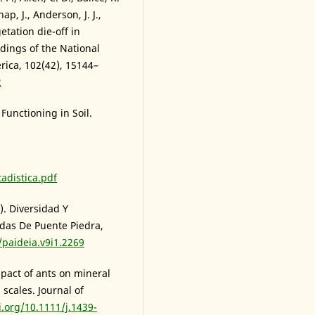
ap, J., Anderson, J. J.,
etation die-off in
dings of the National
rica, 102(42), 15144–
2
Functioning in Soil.
adistica.pdf
9). Diversidad Y
das De Puente Piedra,
/paideia.v9i1.2269
mpact of ants on mineral
 scales. Journal of
i.org/10.1111/j.1439-