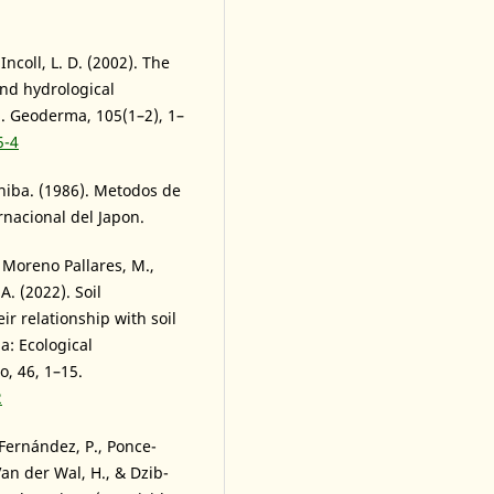
Incoll, L. D. (2002). The
and hydrological
n. Geoderma, 105(1–2), 1–
5-4
Chiba. (1986). Metodos de
rnacional del Japon.
 Moreno Pallares, M.,
A. (2022). Soil
 relationship with soil
a: Ecological
o, 46, 1–15.
2
 Fernández, P., Ponce-
an der Wal, H., & Dzib-