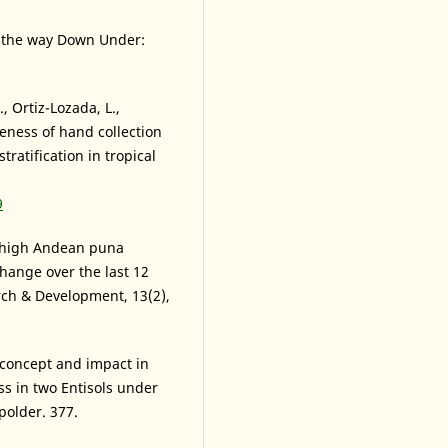
ow the way Down Under:
., Ortiz-Lozada, L.,
veness of hand collection
ratification in tropical
9
of high Andean puna
hange over the last 12
rch & Development, 13(2),
he concept and impact in
ss in two Entisols under
polder. 377.