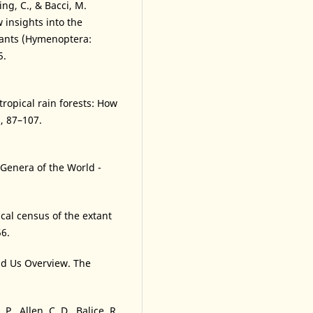
ling, C., & Bacci, M.
 insights into the
 ants (Hymenoptera:
5.
tropical rain forests: How
, 87–107.
t Genera of the World -
cal census of the extant
56.
und Us Overview. The
 P., Allen, C. D., Balice, R.