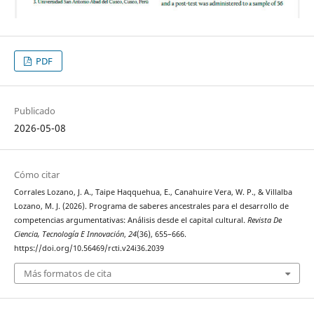
PDF
Publicado
2026-05-08
Cómo citar
Corrales Lozano, J. A., Taipe Haqquehua, E., Canahuire Vera, W. P., & Villalba
Lozano, M. J. (2026). Programa de saberes ancestrales para el desarrollo de
competencias argumentativas: Análisis desde el capital cultural.
Revista De
Ciencia, Tecnología E Innovación
,
24
(36), 655–666.
https://doi.org/10.56469/rcti.v24i36.2039
Más formatos de cita