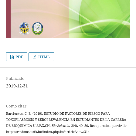
PDF
HTML
Publicado
2019-12-31
Cómo citar
Barrientos, C. E. (2019). ESTUDIO DE FACTORES DE RIESGO PARA
TOXOPLASMOSIS Y SEROPREVALENCIA EN ESTUDIANTES DE LA CARRERA
DE BIOQUÍMICA U.S.F.X.CH.
Bio Scientia
,
2
(4), 40–50. Recuperado a partir de
https://revistas.usfx.bo/index.php/bs/article/view/314