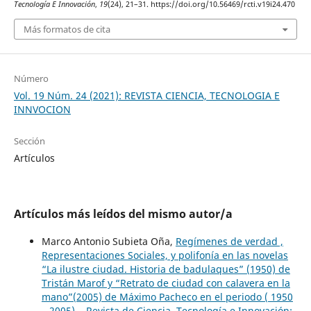
Tecnología E Innovación
,
19
(24), 21–31. https://doi.org/10.56469/rcti.v19i24.470
Más formatos de cita
Número
Vol. 19 Núm. 24 (2021): REVISTA CIENCIA, TECNOLOGIA E
INNVOCION
Sección
Artículos
Artículos más leídos del mismo autor/a
Marco Antonio Subieta Oña,
Regímenes de verdad ,
Representaciones Sociales, y polifonía en las novelas
“La ilustre ciudad. Historia de badulaques” (1950) de
Tristán Marof y “Retrato de ciudad con calavera en la
mano”(2005) de Máximo Pacheco en el periodo ( 1950
– 2005).
,
Revista de Ciencia, Tecnología e Innovación: