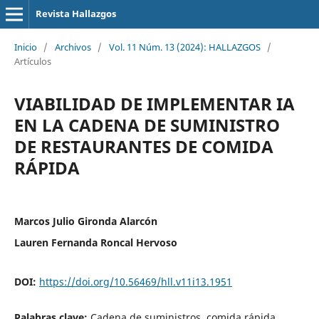
Revista Hallazgos
Inicio
/
Archivos
/
Vol. 11 Núm. 13 (2024): HALLAZGOS
/
Artículos
VIABILIDAD DE IMPLEMENTAR IA
EN LA CADENA DE SUMINISTRO
DE RESTAURANTES DE COMIDA
RÁPIDA
Marcos Julio Gironda Alarcón
Lauren Fernanda Roncal Hervoso
DOI:
https://doi.org/10.56469/hll.v11i13.1951
Palabras clave:
Cadena de suministros, comida rápida,