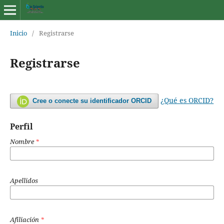
Inicio
/
Registrarse
Registrarse
¿Qué es ORCID?
Cree o conecte su identificador ORCID
Perfil
Nombre
*
Apellidos
Afiliación
*