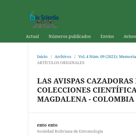
Actual
Números publicados
Envíos
Avisos
Inicio
/
Archivos
/
Vol. 4 Núm. 09 (2021): Memoria
ARTÍCULOS ORIGINALES
LAS AVISPAS CAZADORAS
COLECCIONES CIENTÍFICA
MAGDALENA - COLOMBIA
ento ento
Sociedad Boliviana de Entomología