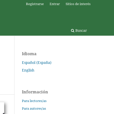
Registrarse
Entrar
Sitios de interés
Buscar
Idioma
Español (España)
English
Información
Para lectores/as
Para autores/as