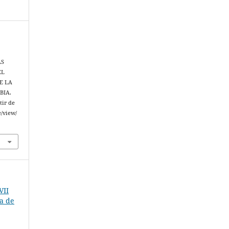
AS
EL
E LA
BIA.
tir de
e/view/
VII
na de