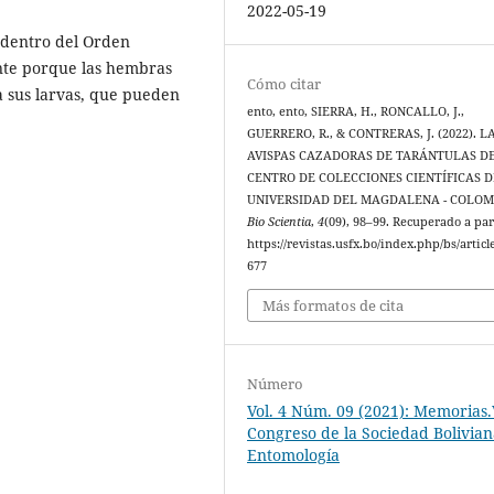
2022-05-19
a dentro del Orden
nte porque las hembras
Cómo citar
a sus larvas, que pueden
ento, ento, SIERRA, H., RONCALLO, J.,
GUERRERO, R., & CONTRERAS, J. (2022). L
AVISPAS CAZADORAS DE TARÁNTULAS D
CENTRO DE COLECCIONES CIENTÍFICAS D
UNIVERSIDAD DEL MAGDALENA - COLOM
Bio Scientia
,
4
(09), 98–99. Recuperado a par
https://revistas.usfx.bo/index.php/bs/articl
677
Más formatos de cita
Número
Vol. 4 Núm. 09 (2021): Memorias.
Congreso de la Sociedad Bolivia
Entomología