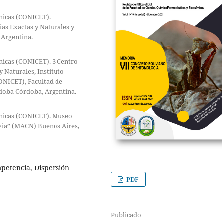
cnicas (CONICET).
ias Exactas y Naturales y
 Argentina.
cnicas (CONICET). 3 Centro
 Naturales, Instituto
CONICET), Facultad de
rdoba Córdoba, Argentina.
écnicas (CONICET). Museo
via” (MACN) Buenos Aires,
mpetencia, Dispersión
PDF
Publicado