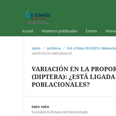
Actual
Números publicados
Envíos
Avisos
Inicio
/
Archivos
/
Vol. 4 Núm. 09 (2021): Memoria
ARTÍCULOS ORIGINALES
VARIACIÓN EN LA PROPO
(DIPTERA): ¿ESTÁ LIGAD
POBLACIONALES?
ento ento
Sociedad Boliviana de Entomología