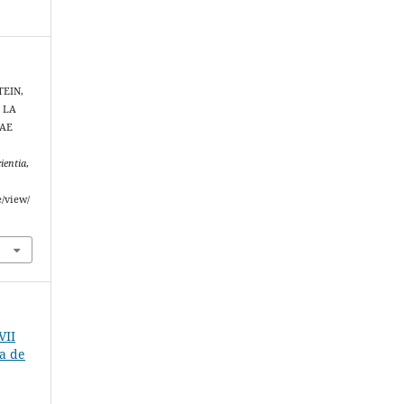
TEIN,
N LA
DAE
cientia
,
e/view/
VII
na de