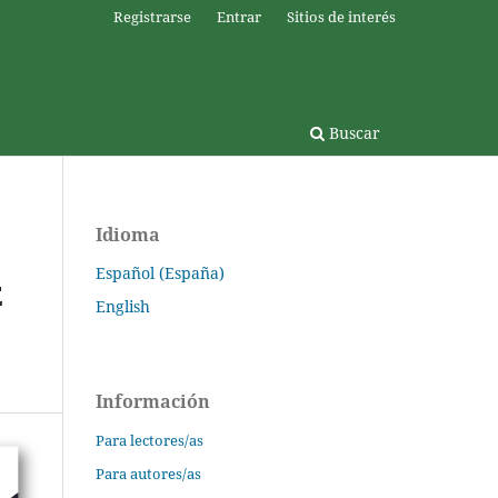
Registrarse
Entrar
Sitios de interés
Buscar
Idioma
Español (España)
E
English
Información
Para lectores/as
Para autores/as