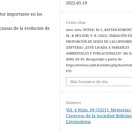
2022-05-19
ctor importante en los
Cómo citar
 causas de la evolución de
ento, ento, DUFEK, M. I., BATTÁN-HORENS
M., & MULIERI, P. R. (2022). VARIACIÓN E
PROPORCIÓN DE SEXOS DE CALLIPHORI
(DIPTERA): ¿ESTÁ LIGADA A VARIABLES
AMBIENTALES Y POBLACIONALES?.
Bio S
4
(09), 84–85. Recuperado a partir de
https://revistas.usfx.bo/index.php/bs/articl
670
Más formatos de cita
Número
Vol. 4 Núm. 09 (2021): Memorias.
Congreso de la Sociedad Bolivia
Entomología