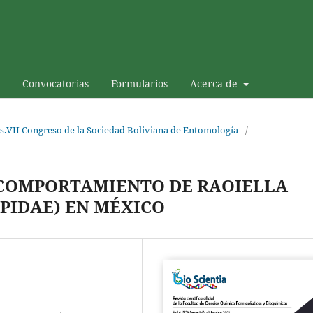
Convocatorias
Formularios
Acerca de
s.VII Congreso de la Sociedad Boliviana de Entomología
/
 COMPORTAMIENTO DE RAOIELLA
LPIDAE) EN MÉXICO