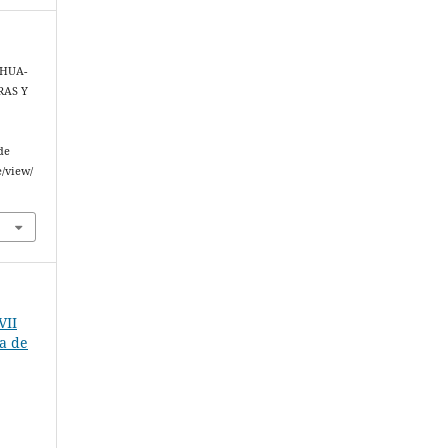
IHUA-
RAS Y
A
de
e/view/
VII
na de