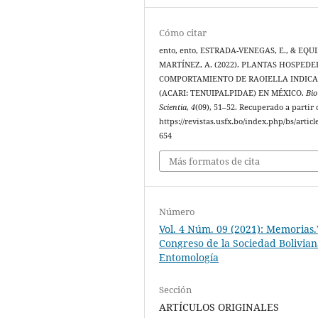
Cómo citar
ento, ento, ESTRADA-VENEGAS, E., & EQU
MARTÍNEZ, A. (2022). PLANTAS HOSPEDE
COMPORTAMIENTO DE RAOIELLA INDIC
(ACARI: TENUIPALPIDAE) EN MÉXICO.
Bio
Scientia
,
4
(09), 51–52. Recuperado a partir 
https://revistas.usfx.bo/index.php/bs/articl
654
Más formatos de cita
Número
Vol. 4 Núm. 09 (2021): Memorias.
Congreso de la Sociedad Bolivia
Entomología
Sección
ARTÍCULOS ORIGINALES