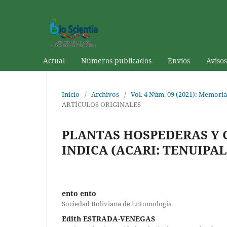
Actual
Números publicados
Envíos
Avisos
Inicio
/
Archivos
/
Vol. 4 Núm. 09 (2021): Memoria
ARTÍCULOS ORIGINALES
PLANTAS HOSPEDERAS Y
INDICA (ACARI: TENUIPA
ento ento
Sociedad Boliviana de Entomología
Edith ESTRADA-VENEGAS