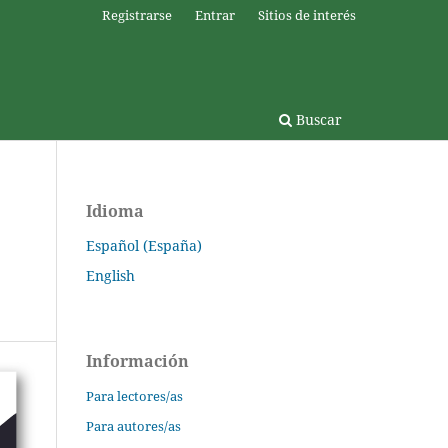
Registrarse
Entrar
Sitios de interés
Buscar
Idioma
Español (España)
English
Información
Para lectores/as
Para autores/as