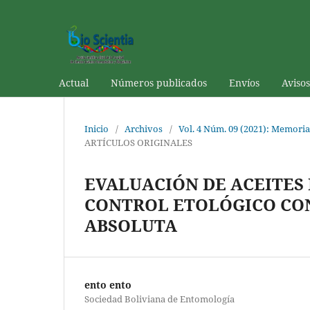
Actual
Números publicados
Envíos
Avisos
Inicio
/
Archivos
/
Vol. 4 Núm. 09 (2021): Memoria
ARTÍCULOS ORIGINALES
EVALUACIÓN DE ACEITES
CONTROL ETOLÓGICO CON
ABSOLUTA
ento ento
Sociedad Boliviana de Entomología