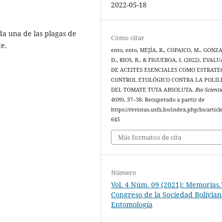
2022-05-18
da una de las plagas de
Cómo citar
e.
ento, ento, MEJÍA, R., COPAICO, M., GONZ
D., RIOS, B., & FIGUEROA, I. (2022). EVAL
DE ACEITES ESENCIALES COMO ESTRATE
CONTROL ETOLÓGICO CONTRA LA POLIL
DEL TOMATE TUTA ABSOLUTA.
Bio Scienti
4
(09), 37–38. Recuperado a partir de
https://revistas.usfx.bo/index.php/bs/articl
645
Más formatos de cita
Número
Vol. 4 Núm. 09 (2021): Memorias.
Congreso de la Sociedad Bolivia
Entomología