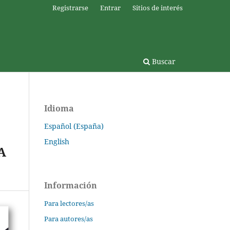
Registrarse
Entrar
Sitios de interés
Buscar
Idioma
Español (España)
English
A
Información
Para lectores/as
Para autores/as