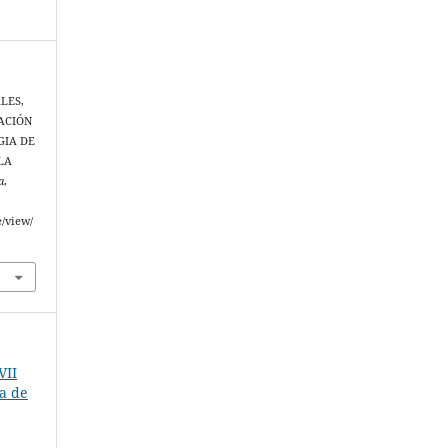
ALES,
UACIÓN
GIA DE
LA
a
,
e/view/
VII
na de