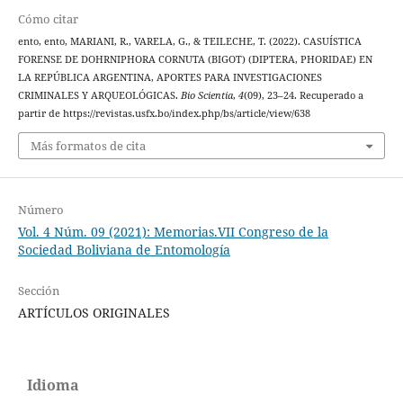
Cómo citar
ento, ento, MARIANI, R., VARELA, G., & TEILECHE, T. (2022). CASUÍSTICA
FORENSE DE DOHRNIPHORA CORNUTA (BIGOT) (DIPTERA, PHORIDAE) EN
LA REPÚBLICA ARGENTINA, APORTES PARA INVESTIGACIONES
CRIMINALES Y ARQUEOLÓGICAS.
Bio Scientia
,
4
(09), 23–24. Recuperado a
partir de https://revistas.usfx.bo/index.php/bs/article/view/638
Más formatos de cita
Número
Vol. 4 Núm. 09 (2021): Memorias.VII Congreso de la
Sociedad Boliviana de Entomología
Sección
ARTÍCULOS ORIGINALES
Idioma