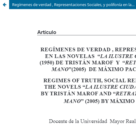
Regímenes de verdad , Representaciones Sociales, y polifonía en las novelas “La ilustre ciudad. Historia de badulaques” (1950) de Tristán Marof y “Retrato de ciudad con calavera en la mano”(2005) de Máximo Pacheco en el periodo ( 1950 – 2005).