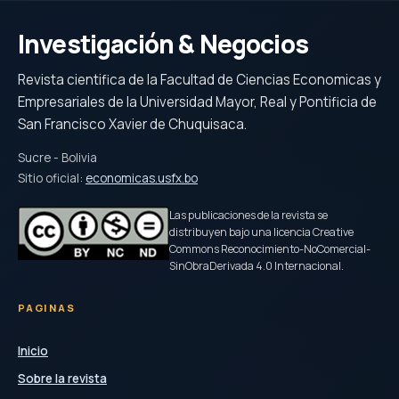
Investigación & Negocios
Revista cientifica de la Facultad de Ciencias Economicas y
Empresariales de la Universidad Mayor, Real y Pontificia de
San Francisco Xavier de Chuquisaca.
Sucre - Bolivia
Sitio oficial:
economicas.usfx.bo
Las publicaciones de la revista se
distribuyen bajo una licencia Creative
Commons Reconocimiento-NoComercial-
SinObraDerivada 4.0 Internacional.
PAGINAS
Inicio
Sobre la revista