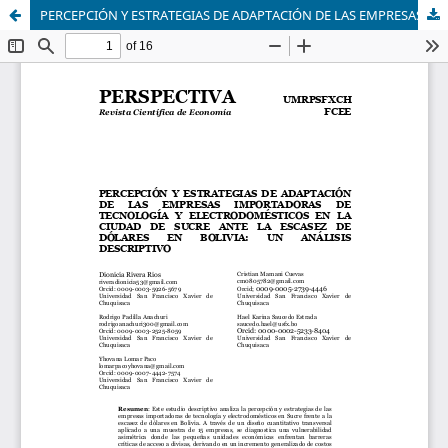
PERCEPCIÓN Y ESTRATEGIAS DE ADAPTACIÓN DE LAS EMPRESAS IMPORTADORAS DE TECNOLOGÍA Y ELECTRODOMÉSTICOS EN LA CIUDAD DE SUCRE ANTE LA ESCASEZ DE DÓLARES EN BOLIVIA: UN ANÁLISIS DESCRIPTIVO