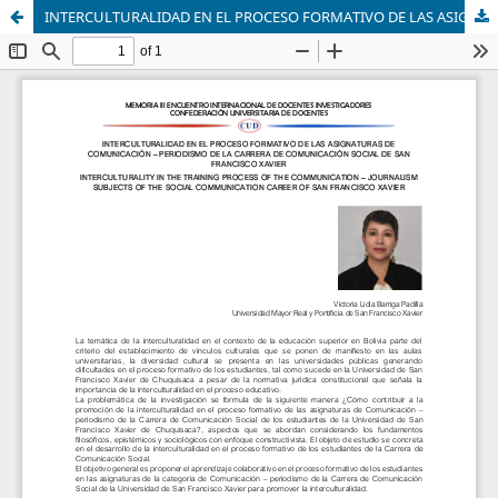
INTERCULTURALIDAD EN EL PROCESO FORMATIVO DE LAS ASIGNATURAS DE COMUNICACIÓN – PERIODISMO DE LA CARRERA DE COMUNICACIÓN SOCIAL DE SAN FRANCISCO XAVIER