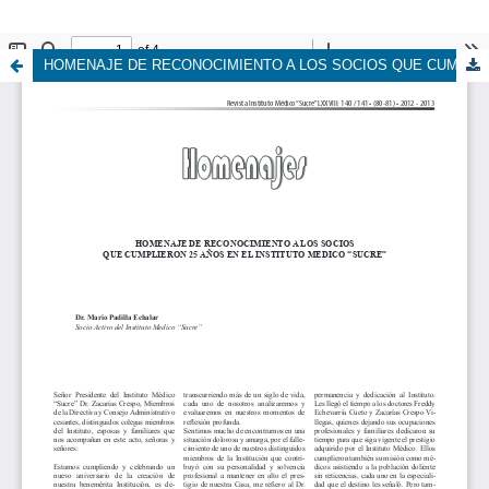
HOMENAJE DE RECONOCIMIENTO A LOS SOCIOS QUE CUMPLIERON 25 AÑOS EN EL INSTITUTO MEDICO “SUCRE”