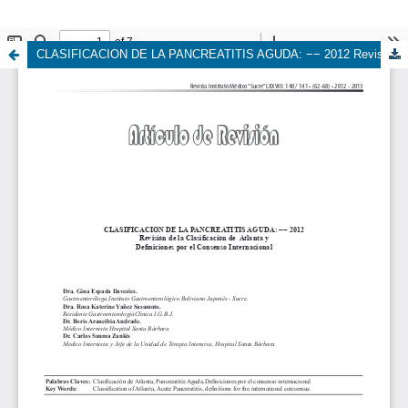
CLASIFICACION DE LA PANCREATITIS AGUDA: −− 2012 Revisión de la Clasificación de Atlanta y Definiciones por el Consenso Internacional