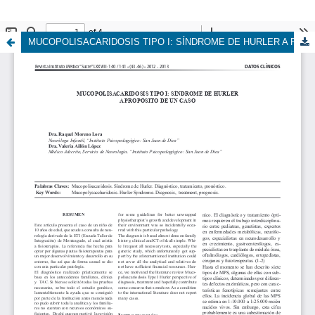
MUCOPOLISACARIDOSIS TIPO I: SÍNDROME DE HURLER A PROPÓSITO DE UN CASO