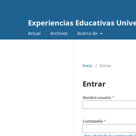
Experiencias Educativas Unive
Actual
Archivos
Acerca de
Inicio
/
Entrar
Entrar
Nombre usuario
*
Contraseña
*
¿Has olvidado tu contraseña