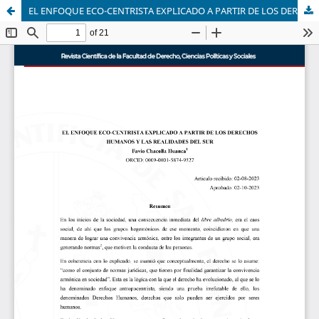
EL ENFOQUE ECO-CENTRISTA EXPLICADO A PARTIR DE LOS DERECHOS HUMANOS Y LAS REALIDADES DEL SUR