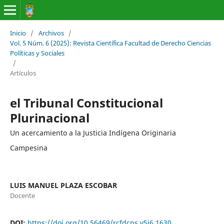
Inicio
/
Archivos
/
Vol. 5 Núm. 6 (2025): Revista Científica Facultad de Derecho Ciencias
Políticas y Sociales
/
Artículos
el Tribunal Constitucional
Plurinacional
Un acercamiento a la Justicia Indígena Originaria
Campesina
LUIS MANUEL PLAZA ESCOBAR
Docente
DOI:
https://doi.org/10.56469/rcfdcps.v5i6.1630