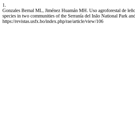
1.
Gonzales Bernal ML, Jiménez Huamán MH. Uso agroforestal de leñosa
species in two communities of the Serranía del Inão National Park and
https://revistas.usfx.bo/index.php/rae/article/view/106