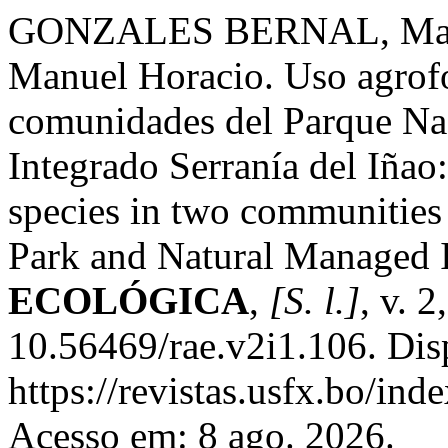
GONZALES BERNAL, Mar
Manuel Horacio. Uso agrofor
comunidades del Parque Na
Integrado Serranía del Iñao
species in two communities 
Park and Natural Managed 
ECOLÓGICA
,
[S. l.]
, v. 
10.56469/rae.v2i1.106. Dis
https://revistas.usfx.bo/ind
Acesso em: 8 ago. 2026.