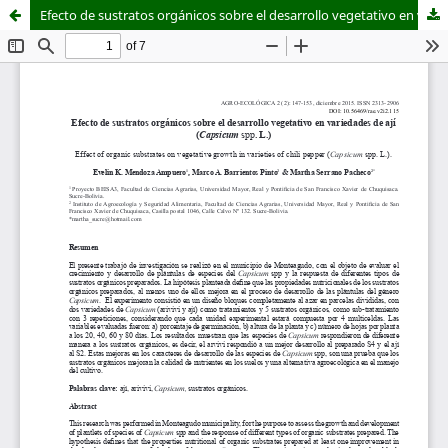
Efecto de sustratos orgánicos sobre el desarrollo vegetativo en variedades de ají (Capsicum spp. L.)