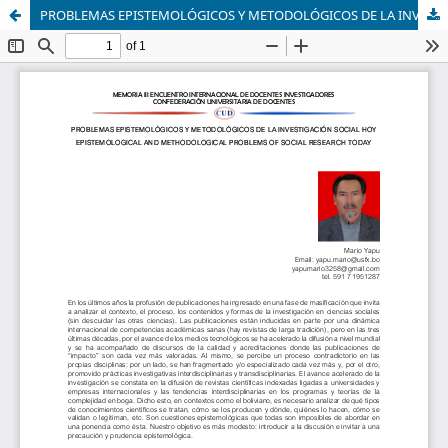
PROBLEMAS EPISTEMOLÓGICOS Y METODOLÓGICOS DE LA INVESTIGACIÓN SOCIAL HOY