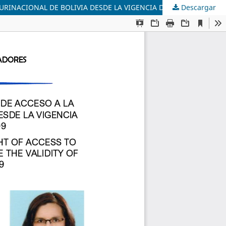
Descargar
REGULACIÓN DISPERSA, PRINCIPISTA Y DECLARATIVA DEL DERECHO DE ACCESO A LA INFORMACIÓN PÚBLICA EN EL ESTADO PLURINACIONAL DE BOLIVIA DESDE LA VIGENCIA DE LA CONSTITUCIÓN POLÍTICA DEL ESTADO DEL 2009