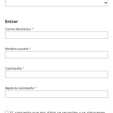
Entrar
Correo electrónico
*
Nombre usuario
*
Contraseña
*
Repita la contraseña
*
Sí, consiento que mis datos se recopilen y se almacenen