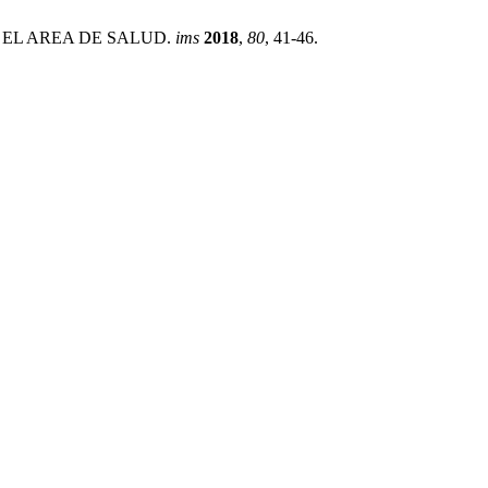
R EN EL AREA DE SALUD.
ims
2018
,
80
, 41-46.