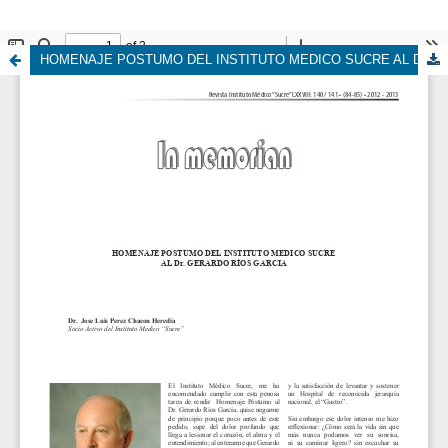
HOMENAJE POSTUMO DEL INSTITUTO MEDICO SUCRE AL Dr. GERARDO RÍOS GARCIA