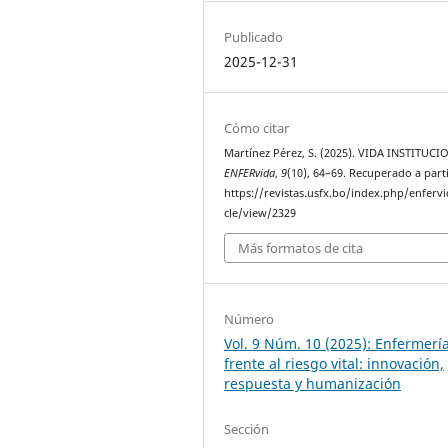
Publicado
2025-12-31
Cómo citar
Martínez Pérez, S. (2025). VIDA INSTITUCI
ENFERvida
,
9
(10), 64–69. Recuperado a part
https://revistas.usfx.bo/index.php/enfervi
cle/view/2329
Más formatos de cita
Número
Vol. 9 Núm. 10 (2025): Enfermerí
frente al riesgo vital: innovación,
respuesta y humanización
Sección