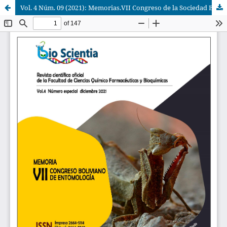
Vol. 4 Núm. 09 (2021): Memorias.VII Congreso de la Sociedad Boliviana de Entomología