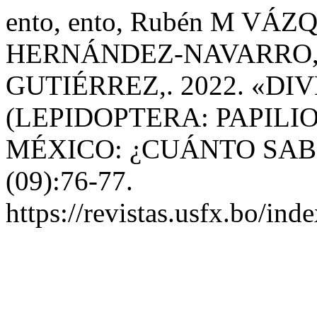
ento, ento, Rubén M VÁ
HERNÁNDEZ-NAVARRO, y
GUTIÉRREZ,. 2022. «D
(LEPIDOPTERA: PAPILI
MÉXICO: ¿CUÁNTO SA
(09):76-77.
https://revistas.usfx.bo/ind