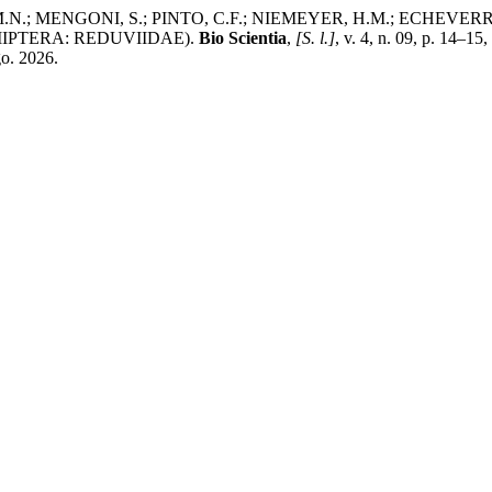
M.N.; MENGONI, S.; PINTO, C.F.; NIEMEYER, H.M.; ECHEV
IPTERA: REDUVIIDAE).
Bio Scientia
,
[S. l.]
, v. 4, n. 09, p. 14–15
go. 2026.