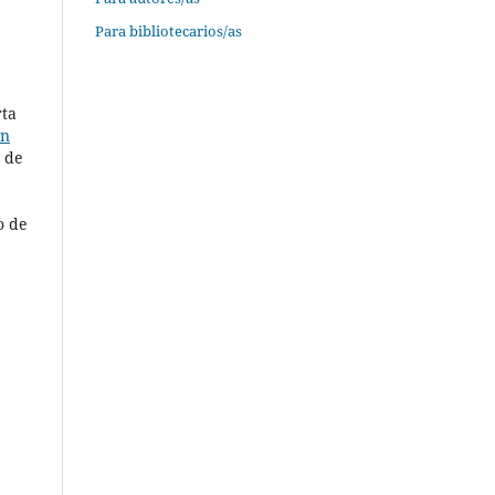
Para bibliotecarios/as
rta
en
 de
o de