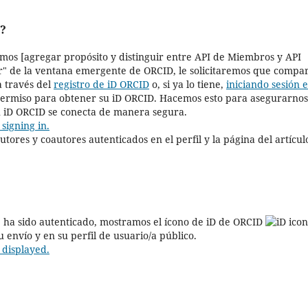
D?
amos [agregar propósito y distinguir entre API de Miembros y API
ar" de la ventana emergente de ORCID, le solicitaremos que compa
a través del
registro de iD ORCID
o, si ya lo tiene,
iniciando sesión 
permiso para obtener su iD ORCID. Hacemos esto para asegurarnos
u iD ORCID se conecta de manera segura.
signing in.
autores y coautores autenticados en el perfil y la página del artícul
e ha sido autenticado, mostramos el ícono de iD de ORCID
 envío y en su perfil de usuario/a público.
displayed.