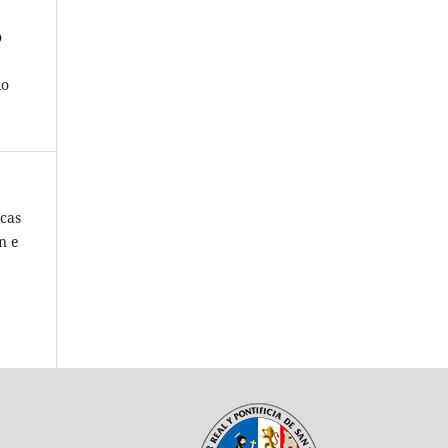
o
io
cas
n e